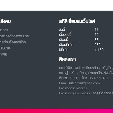
รสังคม
สถิติเยี่ยมชมเว็บไซต์
วันนี้
17
ิชาการ
เมื่อวานนี้
39
ทธศาสตร์การพัฒนาฯ
เดือนนี้
86
รเรียนรู้ตลอดชีวิต
เดือนที่แล้ว
389
T BANK
ปีที่แล้ว
4,163
CWIE
ติดต่อเรา
คณะนิติศาสตร์ มหาวิทยาลัยราชภัฏเชี
80 หมู่ 9 ตำบลบ้านดู่ อำเภอเมือง จังหวั
เชียงราย 57100 โทร. 053-776137
Email: niti.crru@gmail.com
Facebook: niticrru
Facebook Fanpages : คณะนิติศาสตร์