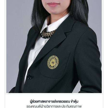
ผู้ช่วยศาสตราจารย์พชรวรรณ ขำตุ้ม
รองคณบดีฝ่ายวิชาการและประกันคุณภาพ