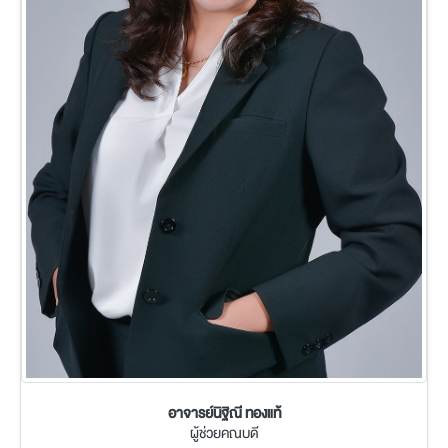
อาจารย์นิฐิณี ทองแท้
ผู้ช่วยคณบดี