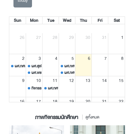
today
Sun
Mon
Tue
Wed
Thu
Fri
Sat
26
27
28
29
30
31
1
2
3
4
5
6
7
8
ผศ.ทศพร+ผศ.สุรพี ร่วมพิธีประกาศใช้ธรรมนูญหมู่บ้านสัญญาใจห่างไกลยาเสพติด และร
ผศ.สุรพี/ผศ.พิทักษ์/อ.วิภา/น.ส.สุดารัตน์/น.ส.อนงค์ ไปราชการเพื่อเข้
ผศ.ทศพร ร่วมพิธีทำบุญอุทิศส่วนกุศลแด่ อาจารย์ 
ผศ.พชรวรรณ ประชุมเตรียมความพร้อมการจัดกิจกรรม CRRU Road Show 2
ผศ.ทศพร ประชุมคณบดี มหาวิทยาลัยราชภัฏเชียงราย
9
10
11
12
13
14
15
กิจกรรมประชุมเชิงปฏิบัติการ สำรวจความต้องการและรับฟังความคิดเห็น “การ
ผศ.ทศพร เข้าร่วมรับฟังการสัมมนาเพื่อเสริมสร้างความรู้ควา
16
17
18
19
20
21
22
ผศ.พิทักษ์/น.ส.อนงค์ ไปราชการกิจกรรม CRRU Ro
ผศ.พชรวรรณ ประชุมชี้แจงแนวทางการด
ผศ.พชรวรรณ/นายเกียรติศักด
ผศ.สุรพี/อ.วรณัฐ/นายเกียรติศักดิ์ เข้าร่วมตอบแบบ
ภาพกิจกรรมนักศึกษา
ดูทั้งหมด
23
24
25
26
27
28
29
ผศ.สุรพี/อ.วรณัฐ ไปราชการกิจกรรม CRRU Road 
อ.นิฐิณี/น.ส.สุดารัตน์ 