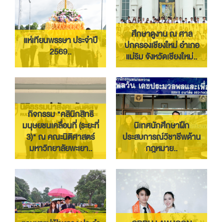
30
31
1
2
3
4
5
ผศ.ทศพร ร่วมพิธีเปิด-ปิด กิจกรรม ติดตามประเมินผลและถอดบทเรียนผลกา
กิจกรรม แข่งขันตอบปัญหากฎหมาย เนื่องในวันรพีวิช
อ.วิภา/นายปฐมพงษ์ ไปรา
ศึกษาดูงาน ณ ศาล
แห่เทียนพรรษา ประจำปี
ปกครองเชียงใหม่ อำเภอ
2569..
แม่ริม จังหวัดเชียงใหม่..
กิจกรรม "คลินิกสิทธิ
มนุษยชนเคลื่อนที่ (ระยะที่
นิเทศนักศึกษาฝึก
3)" ณ คณะนิติศาสตร์
ประสบการณ์วิชาชีพด้าน
มหาวิทยาลัยพะเยา..
กฎหมาย..