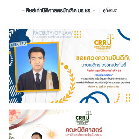
- ศิษย์เก่านิติศาสตรบัณฑิต มร.ชร. -
ดูทั้งหมด