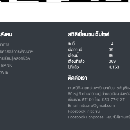
รสังคม
สถิติเยี่ยมชมเว็บไซต์
วันนี้
14
ิชาการ
เมื่อวานนี้
39
ทธศาสตร์การพัฒนาฯ
เดือนนี้
86
รเรียนรู้ตลอดชีวิต
เดือนที่แล้ว
389
T BANK
ปีที่แล้ว
4,163
CWIE
ติดต่อเรา
คณะนิติศาสตร์ มหาวิทยาลัยราชภัฏเชี
80 หมู่ 9 ตำบลบ้านดู่ อำเภอเมือง จังหวั
เชียงราย 57100 โทร. 053-776137
Email: niti.crru@gmail.com
Facebook: niticrru
Facebook Fanpages : คณะนิติศาสตร์