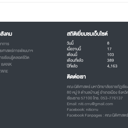
รสังคม
สถิติเยี่ยมชมเว็บไซต์
วันนี้
8
ิชาการ
เมื่อวานนี้
17
ทธศาสตร์การพัฒนาฯ
เดือนนี้
103
รเรียนรู้ตลอดชีวิต
เดือนที่แล้ว
389
T BANK
ปีที่แล้ว
4,163
CWIE
ติดต่อเรา
คณะนิติศาสตร์ มหาวิทยาลัยราชภัฏเชี
80 หมู่ 9 ตำบลบ้านดู่ อำเภอเมือง จังหวั
เชียงราย 57100 โทร. 053-776137
Email: niti.crru@gmail.com
Facebook: niticrru
Facebook Fanpages : คณะนิติศาสตร์