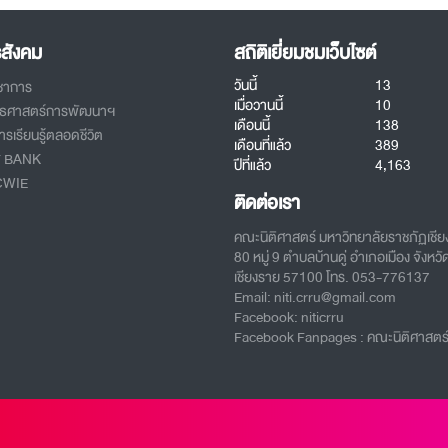
รสังคม
สถิติเยี่ยมชมเว็บไซต์
วันนี้
13
ิชาการ
เมื่อวานนี้
10
ทธศาสตร์การพัฒนาฯ
เดือนนี้
138
รเรียนรู้ตลอดชีวิต
เดือนที่แล้ว
389
T BANK
ปีที่แล้ว
4,163
CWIE
ติดต่อเรา
คณะนิติศาสตร์ มหาวิทยาลัยราชภัฏเชี
80 หมู่ 9 ตำบลบ้านดู่ อำเภอเมือง จังหวั
เชียงราย 57100 โทร. 053-776137
Email: niti.crru@gmail.com
Facebook: niticrru
Facebook Fanpages : คณะนิติศาสตร์