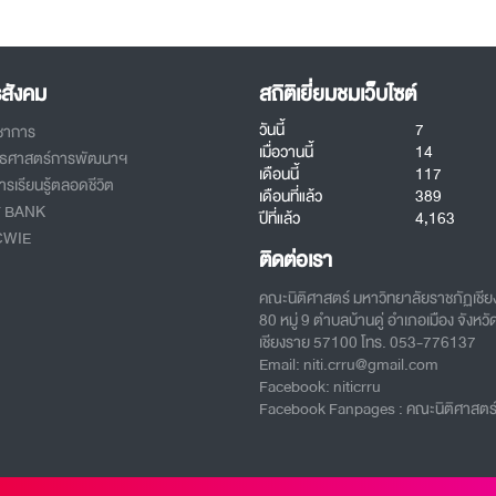
รสังคม
สถิติเยี่ยมชมเว็บไซต์
วันนี้
7
ิชาการ
เมื่อวานนี้
14
ทธศาสตร์การพัฒนาฯ
เดือนนี้
117
รเรียนรู้ตลอดชีวิต
เดือนที่แล้ว
389
T BANK
ปีที่แล้ว
4,163
CWIE
ติดต่อเรา
คณะนิติศาสตร์ มหาวิทยาลัยราชภัฏเชี
80 หมู่ 9 ตำบลบ้านดู่ อำเภอเมือง จังหวั
เชียงราย 57100 โทร. 053-776137
Email: niti.crru@gmail.com
Facebook: niticrru
Facebook Fanpages : คณะนิติศาสตร์