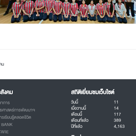
คน
รสังคม
สถิติเยี่ยมชมเว็บไซต์
วันนี้
11
ิชาการ
เมื่อวานนี้
14
ทธศาสตร์การพัฒนาฯ
เดือนนี้
117
รเรียนรู้ตลอดชีวิต
เดือนที่แล้ว
389
T BANK
ปีที่แล้ว
4,163
CWIE