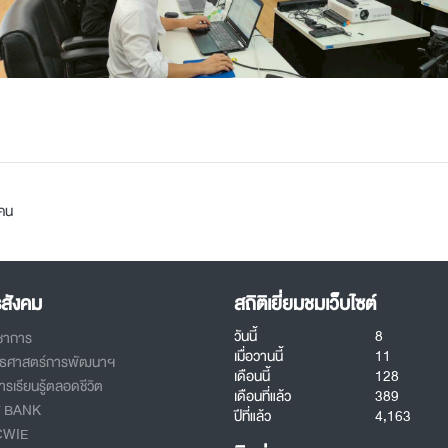
คน
รสังคม
สถิติเยี่ยมชมเว็บไซต์
วันนี้
8
ิชาการ
เมื่อวานนี้
11
ทธศาสตร์การพัฒนาฯ
เดือนนี้
128
รเรียนรู้ตลอดชีวิต
เดือนที่แล้ว
389
T BANK
ปีที่แล้ว
4,163
CWIE