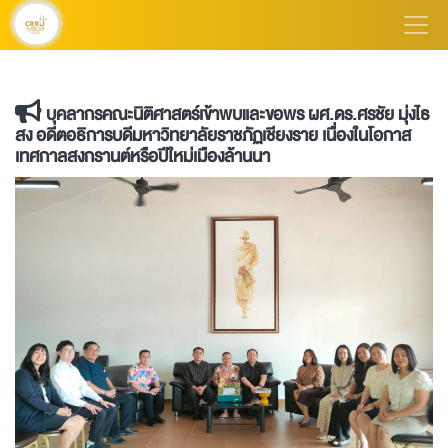
บุคลากรคณะนิติศาสตร์เข้าพบและขอพร ผศ.ดร.ศรชัย มุ่งไธ
สง อดีตอธิการบดีมหาวิทยาลัยราชภัฏเชียงราย เนื่องในโอกาส
เทศกาลสงกรานต์หรือปีใหม่เมืองล้านนา