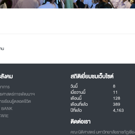
คน
รสังคม
สถิติเยี่ยมชมเว็บไซต์
วันนี้
8
ิชาการ
เมื่อวานนี้
11
ทธศาสตร์การพัฒนาฯ
เดือนนี้
128
รเรียนรู้ตลอดชีวิต
เดือนที่แล้ว
389
T BANK
ปีที่แล้ว
4,163
CWIE
ติดต่อเรา
คณะนิติศาสตร์ มหาวิทยาลัยราชภัฏเชี