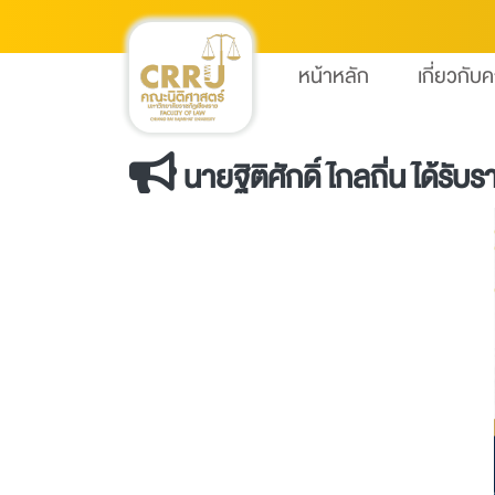
หน้าหลัก
เกี่ยวกับ
นายฐิติศักดิ์ ไกลถิ่น ได้รั