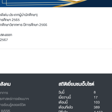
ดีเด่น ประเภทผู้นำนักศึกษา)
การศึกษา 2565
กศึกษาวิชาทหาร ปีการศึกษา 2566
าแสดงออก
ี 2567
รสังคม
สถิติเยี่ยมชมเว็บไซต์
วันนี้
8
ิชาการ
เมื่อวานนี้
17
ทธศาสตร์การพัฒนาฯ
เดือนนี้
103
รเรียนรู้ตลอดชีวิต
เดือนที่แล้ว
389
T BANK