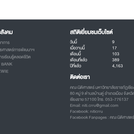
รสังคม
สถิติเยี่ยมชมเว็บไซต์
วันนี้
9
ิชาการ
เมื่อวานนี้
17
ทธศาสตร์การพัฒนาฯ
เดือนนี้
103
รเรียนรู้ตลอดชีวิต
เดือนที่แล้ว
389
T BANK
ปีที่แล้ว
4,163
CWIE
ติดต่อเรา
คณะนิติศาสตร์ มหาวิทยาลัยราชภัฏเชี
80 หมู่ 9 ตำบลบ้านดู่ อำเภอเมือง จังหวั
เชียงราย 57100 โทร. 053-776137
Email: niti.crru@gmail.com
Facebook: niticrru
Facebook Fanpages : คณะนิติศาสตร์