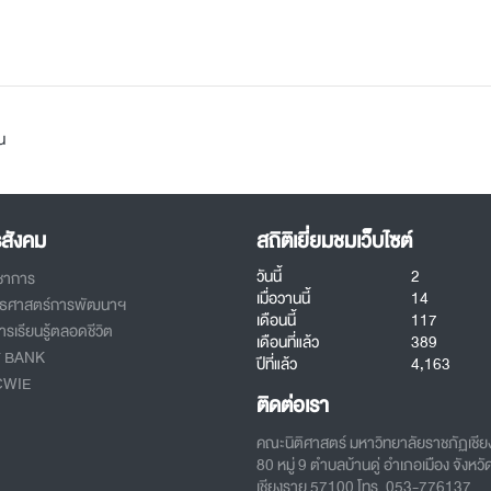
น
รสังคม
สถิติเยี่ยมชมเว็บไซต์
วันนี้
2
ิชาการ
เมื่อวานนี้
14
ทธศาสตร์การพัฒนาฯ
เดือนนี้
117
รเรียนรู้ตลอดชีวิต
เดือนที่แล้ว
389
T BANK
ปีที่แล้ว
4,163
CWIE
ติดต่อเรา
คณะนิติศาสตร์ มหาวิทยาลัยราชภัฏเชี
80 หมู่ 9 ตำบลบ้านดู่ อำเภอเมือง จังหวั
เชียงราย 57100 โทร. 053-776137