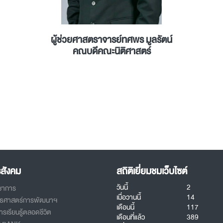
ผู้ช่วยศาสตราจารย์ทศพร มูลรัตน์
คณบดีคณะนิติศาสตร์
รสังคม
สถิติเยี่ยมชมเว็บไซต์
วันนี้
2
ิชาการ
เมื่อวานนี้
14
ทธศาสตร์การพัฒนาฯ
เดือนนี้
117
รเรียนรู้ตลอดชีวิต
เดือนที่แล้ว
389