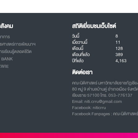
รสังคม
สถิติเยี่ยมชมเว็บไซต์
วันนี้
8
ิชาการ
เมื่อวานนี้
11
ทธศาสตร์การพัฒนาฯ
เดือนนี้
128
รเรียนรู้ตลอดชีวิต
เดือนที่แล้ว
389
T BANK
ปีที่แล้ว
4,163
CWIE
ติดต่อเรา
คณะนิติศาสตร์ มหาวิทยาลัยราชภัฏเชี
80 หมู่ 9 ตำบลบ้านดู่ อำเภอเมือง จังหวั
เชียงราย 57100 โทร. 053-776137
Email: niti.crru@gmail.com
Facebook: niticrru
Facebook Fanpages : คณะนิติศาสตร์